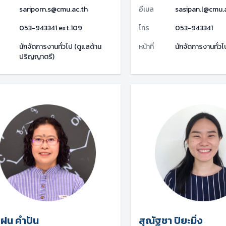
sariporn.s@cmu.ac.th
อีเมล
sasipan.l@cmu.
053-943341 ext.109
โทร
053-943341
นักจัดการงานทั่วไป (ดูแลด้าน
หน้าที่
นักจัดการงานทั่วไ
ปริญญาตรี)
ฝน คำปัน
สุณัฐชา ปิยะมิ่ง