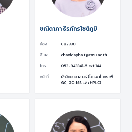
ชณิดาภา ธีรภัทรโชติภูมิ
ห้อง
CB2330
อีเมล
chanidapha.t@cmu.ac.th
โทร
053-943341-5 ext 144
หน้าที่
นักวิทยาศาสตร์ (โครมาโทกราฟี
GC, GC-MS และ HPLC)