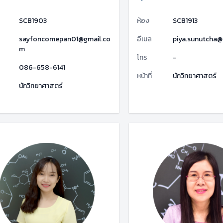
SCB1903
ห้อง
SCB1913
sayfoncomepan01@gmail.co
อีเมล
piya.sunutcha@
m
โทร
-
086-658-6141
หน้าที่
นักวิทยาศาสตร์
นักวิทยาศาสตร์