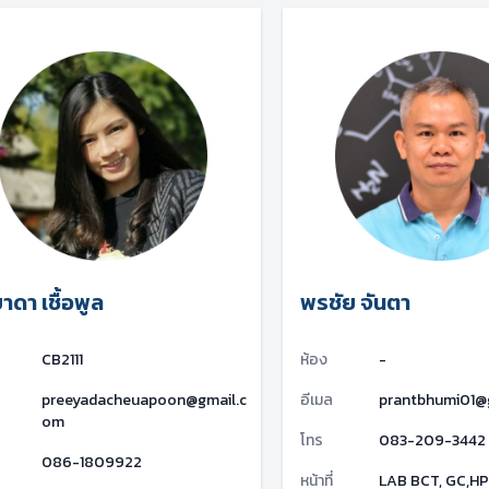
าดา เชื้อพูล
พรชัย จันตา
CB2111
ห้อง
-
preeyadacheuapoon@gmail.c
อีเมล
prantbhumi01@
om
โทร
083-209-3442
086-1809922
หน้าที่
LAB BCT, GC,H