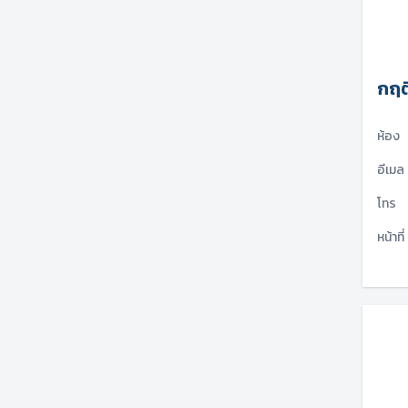
กฤติ
ห้อง
อีเมล
โทร
หน้าที่