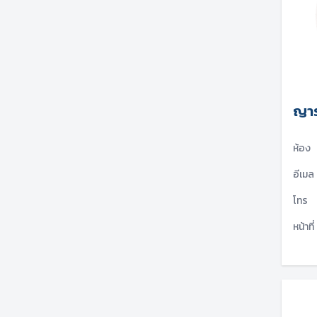
ญาร
ห้อง
อีเมล
โทร
หน้าที่