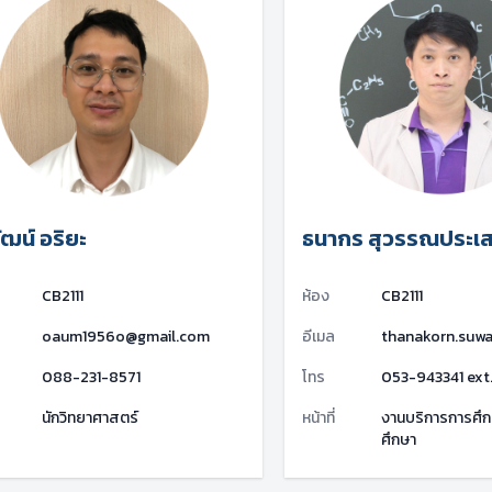
ัฒน์ อริยะ
ธนากร สุวรรณประเส
CB2111
ห้อง
CB2111
oaum1956o@gmail.com
อีเมล
thanakorn.suw
088-231-8571
โทร
053-943341 ext.
นักวิทยาศาสตร์
หน้าที่
งานบริการการศึก
ศึกษา