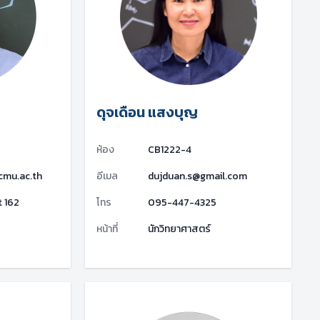
ดุจเดือน แสงบุญ
ห้อง
CB1222-4
cmu.ac.th
อีเมล
dujduan.s@gmail.com
 162
โทร
095-447-4325
หน้าที่
นักวิทยาศาสตร์