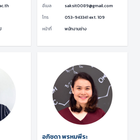
ac.th
อีเมล
saksit0089@gmail.com
โทร
053-943341 ext. 109
ป
หน้าที่
พนักงานช่าง
อภิชดา พรหมพีระ