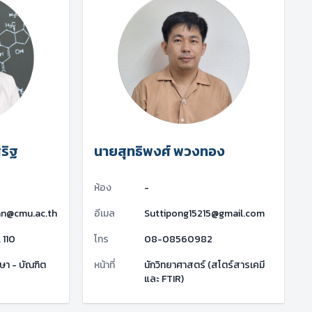
ริฐ
นายสุทธิพงศ์ พวงทอง
ห้อง
-
an@cmu.ac.th
อีเมล
Suttipong15215@gmail.com
 110
โทร
08-08560982
ษา - บัณฑิต
หน้าที่
นักวิทยาศาสตร์ (สโตร์สารเคมี
และ FTIR)