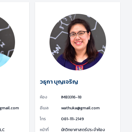
วธุกา บุญเจริญ
ห้อง
IMB3316-18
gmail.com
อีเมล
wathuka@gmail.com
โทร
081-111-2149
PLC
หน้าที่
นักวิทยาศาสตร์ประจำห้อง