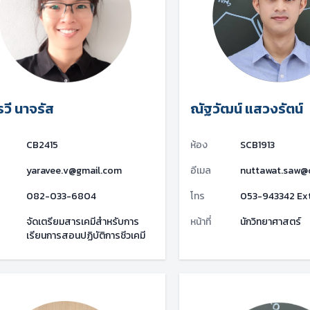
วี นาจรัส
ณัฐวัฒน์ แสวงรัตน์
CB2415
ห้อง
SCB1913
yaravee.v@gmail.com
อีเมล
nuttawat.saw@
082-033-6804
โทร
053-943342 Ext
จัดเตรียมสารเคมีสำหรับการ
หน้าที่
นักวิทยาศาสตร์
เรียนการสอนปฏิบัติการชีวเคมี