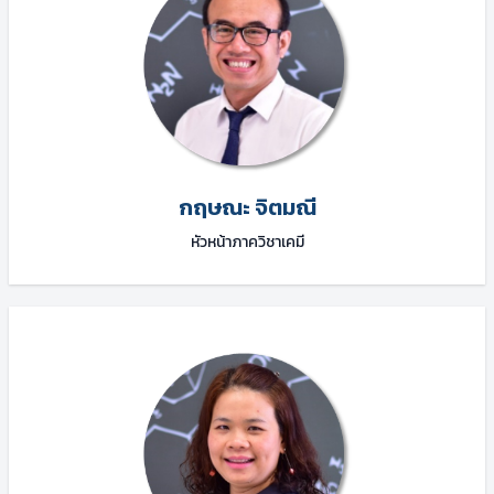
กฤษณะ จิตมณี
หัวหน้าภาควิชาเคมี