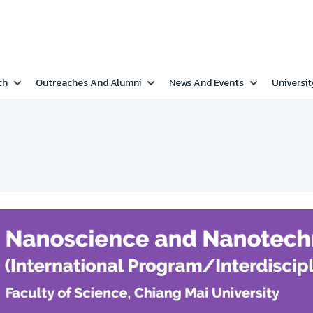
ch
Outreaches And Alumni
News And Events
Universit