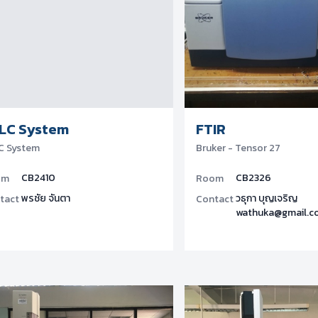
LC System
FTIR
C System
Bruker - Tensor 27
CB2410
CB2326
om
Room
พรชัย จันตา
วธุกา บุญเจริญ
tact
Contact
wathuka@gmail.c