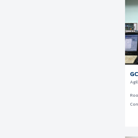
GC
Agi
Ro
Con