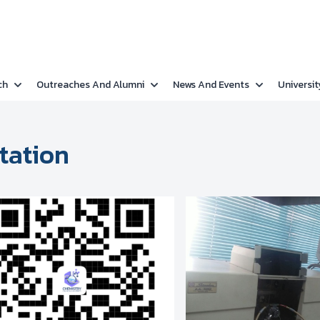
ch
Outreaches And Alumni
News And Events
Universit
ntation