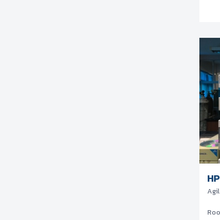
HP
Agil
Ro