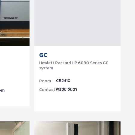
GC
Hewlett Packard HP 6890 Series GC
system
CB2410
Room
พรชัย จันตา
Contact
om