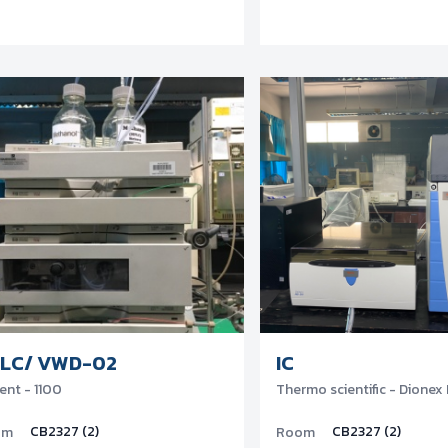
LC/ VWD-02
IC
ent - 1100
Thermo scientific - Dionex 
CB2327 (2)
CB2327 (2)
om
Room