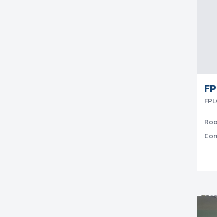
FP
FPL
Ro
Con