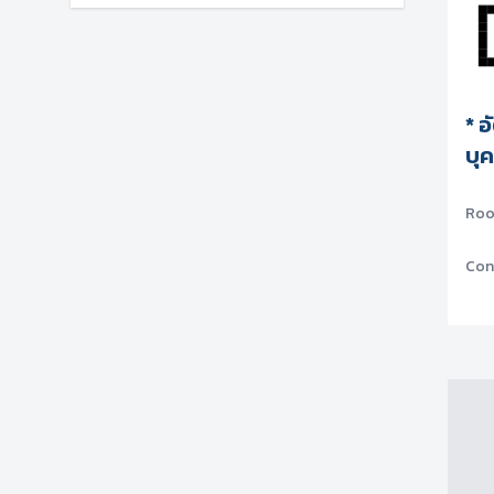
* อ
บุ
Ro
Con