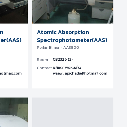
on
Atomic Absorption
er(AAS)
Spectrophotometer(AAS)
Perkin Elmer - AAS800
CB2326 (2)
Room
อภิชดา พรหมพีระ
Contact
otmail.com
waew_apichada@hotmail.com