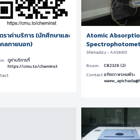
ัตราค่าบริการ (นักศึกษาและ
Atomic Absorpti
คคลภายนอก)
Spectrophotomet
Shimadzu - AAS680
ดูค่าบริการที่
om
CB2326 (2)
Room
https://cmu.to/cheminst
อภิชดา พรหมพีระ
Contact
tact
waew_apichada@h