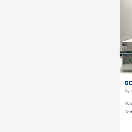
GC
Agi
Ro
Con