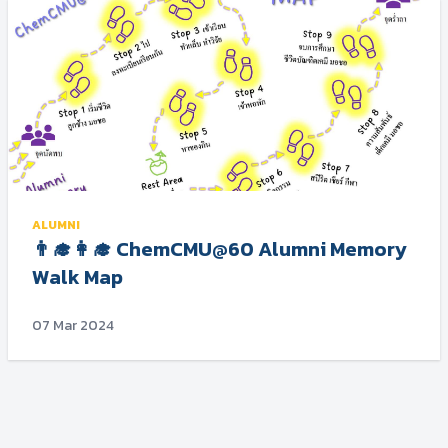
ALUMNI
👨‍🎓👩‍🎓 ChemCMU@60 Alumni Memory
Walk Map
07 Mar 2024